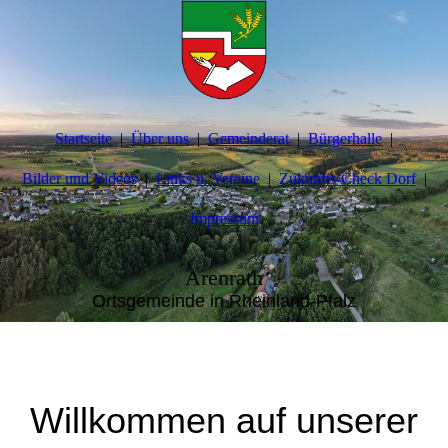
Startseite
Über uns
Gemeinderat
Bürgerhalle
Bilder und Videos
Links u. Vereine
Zukunfts-Check Dorf
Impressum
Arenrath
Ortsgemeinde in Rheinland-Pfalz
Willkommen auf unserer