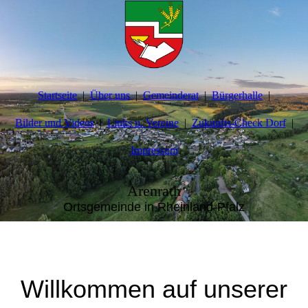
Startseite
Über uns
Gemeinderat
Bürgerhalle
Bilder und Videos
Links u. Vereine
Zukunfts-Check Dorf
Impressum
Arenrath
Ortsgemeinde in Rheinland-Pfalz
Willkommen auf unserer