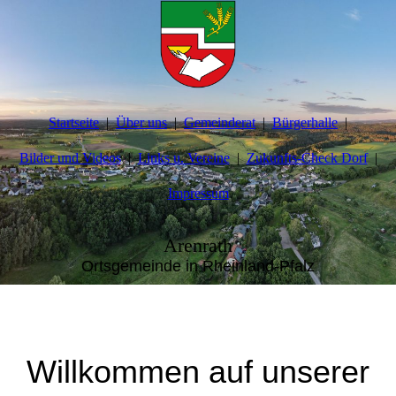
Startseite
Über uns
Gemeinderat
Bürgerhalle
Bilder und Videos
Links u. Vereine
Zukunfts-Check Dorf
Impressum
Arenrath
Ortsgemeinde in Rheinland-Pfalz
Willkommen auf unserer