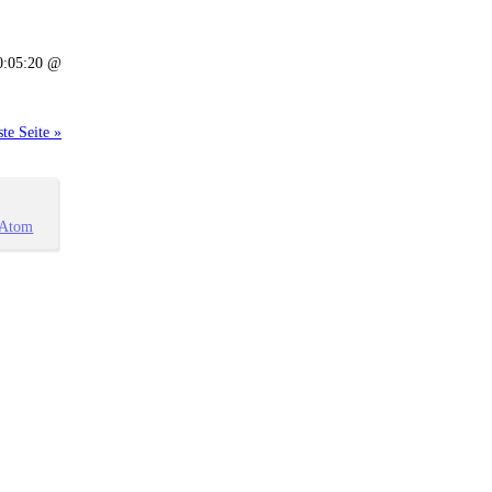
0:05:20 @
te Seite »
Atom