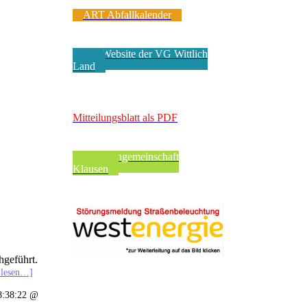
ART Abfallkalender
Zur Website der VG Wittlich
Land
VerbandsgeMEINde
Mitteilungsblatt als PDF
Pfarreiengemeinschaft
Klausen
hgeführt.
 lesen…]
8:38:22 @