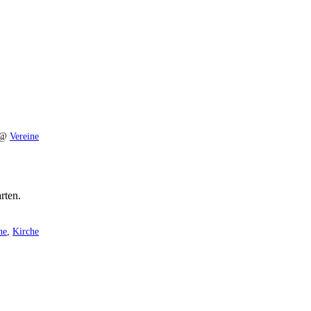
0 @
Vereine
rten.
ne
,
Kirche