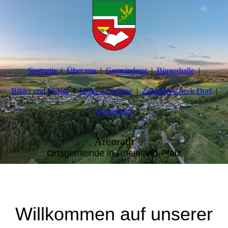
Startseite
Über uns
Gemeinderat
Bürgerhalle
Bilder und Videos
Links u. Vereine
Zukunfts-Check Dorf
Impressum
Arenrath
Ortsgemeinde in Rheinland-Pfalz
Willkommen auf unserer