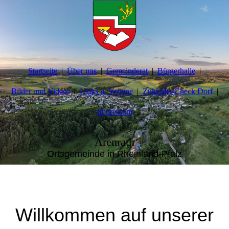
Startseite
Über uns
Gemeinderat
Bürgerhalle
Bilder und Videos
Links u. Vereine
Zukunfts-Check Dorf
Impressum
Arenrath
Ortsgemeinde in Rheinland-Pfalz
Willkommen auf unserer