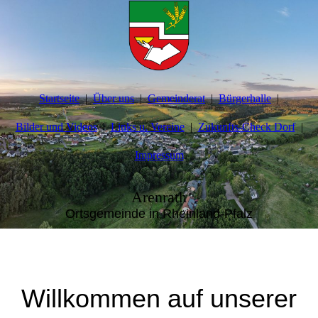
Startseite
Über uns
Gemeinderat
Bürgerhalle
Bilder und Videos
Links u. Vereine
Zukunfts-Check Dorf
Impressum
Arenrath
Ortsgemeinde in Rheinland-Pfalz
Willkommen auf unserer