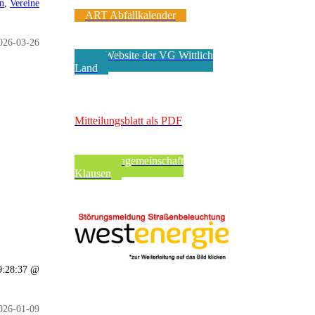
en
,
Vereine
ART Abfallkalender
026-03-26
Zur Website der VG Wittlich
Land
VerbandsgeMEINde
Mitteilungsblatt als PDF
Pfarreiengemeinschaft
Klausen
19:28:37 @
026-01-09