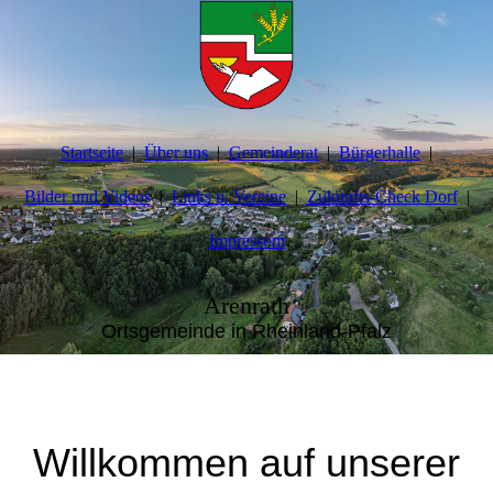
Startseite
Über uns
Gemeinderat
Bürgerhalle
Bilder und Videos
Links u. Vereine
Zukunfts-Check Dorf
Impressum
Arenrath
Ortsgemeinde in Rheinland-Pfalz
Willkommen auf unserer