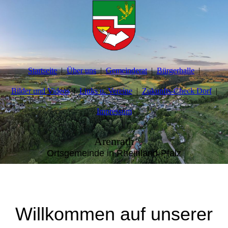
Startseite
Über uns
Gemeinderat
Bürgerhalle
Bilder und Videos
Links u. Vereine
Zukunfts-Check Dorf
Impressum
Arenrath
Ortsgemeinde in Rheinland-Pfalz
Willkommen auf unserer