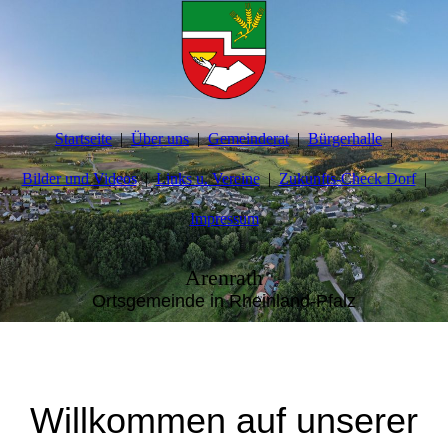
Startseite
Über uns
Gemeinderat
Bürgerhalle
Bilder und Videos
Links u. Vereine
Zukunfts-Check Dorf
Impressum
Arenrath
Ortsgemeinde in Rheinland-Pfalz
Willkommen auf unserer