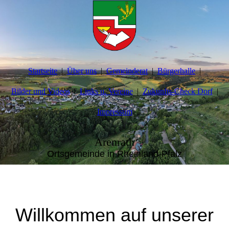
Startseite
Über uns
Gemeinderat
Bürgerhalle
Bilder und Videos
Links u. Vereine
Zukunfts-Check Dorf
Impressum
Arenrath
Ortsgemeinde in Rheinland-Pfalz
Willkommen auf unserer